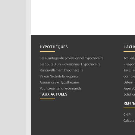
HYPOTHÈQUES
L’ACH
Les avantages du professionnel hypothécaire
Accueil
Les Coûts D’un Professionnel Hypothécaire
Préappr
Renouvellement hypothécaire
Taux Fix
Valeur Nette de la Propriété
Compren
Assurance vie Hypothécaire
Détermi
Pour présenter une demande
Payer V
TAUX ACTUELS
Solutio
REFI
CHIP
Calcula