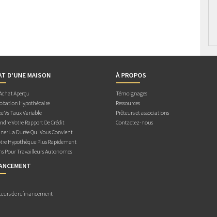
AT D’UNE MAISON
À PROPOS
 Achat Aperçu
Témoignages
obation Hypothécaire
Ressources
e Vs Taux Variable
Prêteurs et associations
dre Votre Rapport De Crédit
Contactez-nous
ner La Durée Qui Vous Convient
otre Hypothèque Plus Rapidement
ns Pour Travailleurs Autonomes
NANCEMENT
teurs de refinancement