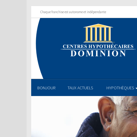
Chaque franchise est autonome et indépendante
BONJOUR
TAUX ACTUELS
HYPOTHÈQUES