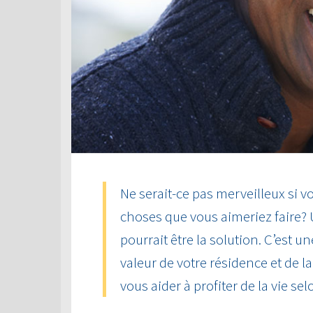
Ne serait-ce pas merveilleux si vo
choses que vous aimeriez faire?
pourrait être la solution. C’est u
valeur de votre résidence et de 
vous aider à profiter de la vie sel