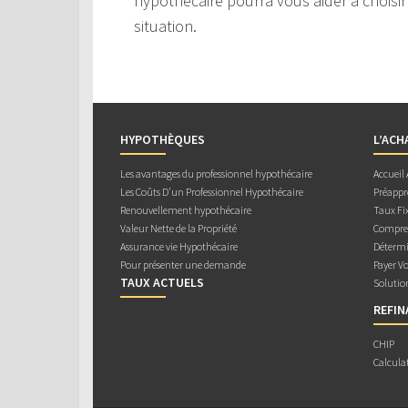
hypothécaire pourra vous aider à choisir
situation.
HYPOTHÈQUES
L’ACH
Les avantages du professionnel hypothécaire
Accueil
Les Coûts D’un Professionnel Hypothécaire
Préappr
Renouvellement hypothécaire
Taux Fix
Valeur Nette de la Propriété
Compren
Assurance vie Hypothécaire
Détermi
Pour présenter une demande
Payer V
TAUX ACTUELS
Solutio
REFI
CHIP
Calcula