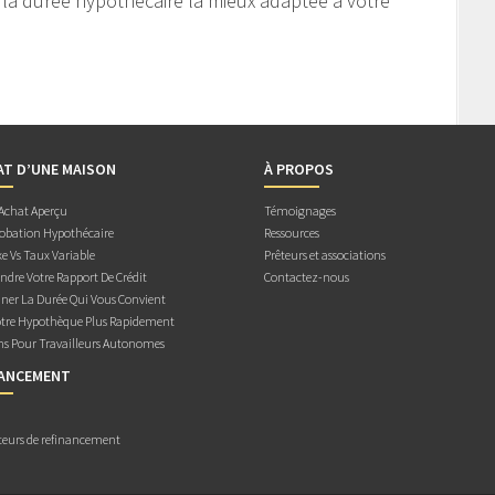
 la durée hypothécaire la mieux adaptée à votre
AT D’UNE MAISON
À PROPOS
 Achat Aperçu
Témoignages
obation Hypothécaire
Ressources
e Vs Taux Variable
Prêteurs et associations
dre Votre Rapport De Crédit
Contactez-nous
ner La Durée Qui Vous Convient
otre Hypothèque Plus Rapidement
ns Pour Travailleurs Autonomes
NANCEMENT
teurs de refinancement