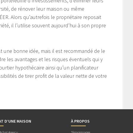
r portefeuille d’investissements, d’éliminer leurs
ersité, de rénover leur maison ou même
ER. Alors qu’autrefois le propriétaire reposait
iété, il l’utilise souvent aujourd’hui à son propre
 est une bonne idée, mais il est recommandé de le
e les avantages et les risques éventuels qui y
ourtier hypothécaire ainsi qu’un planificateur
ibilités de tirer profit de la valeur nette de votre
AT D’UNE MAISON
À PROPOS
 Achat Aperçu
Témoignages