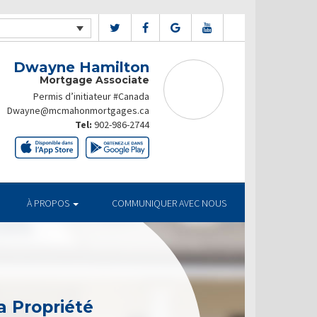
Dwayne Hamilton
Mortgage Associate
Permis d’initiateur #Canada
Dwayne@mcmahonmortgages.ca
Tel:
902-986-2744
À PROPOS
COMMUNIQUER AVEC NOUS
a Propriété