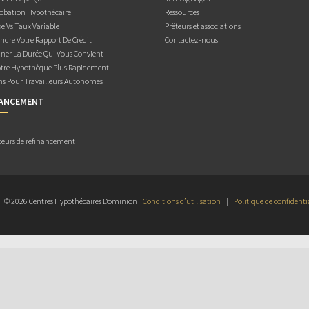
obation Hypothécaire
Ressources
e Vs Taux Variable
Prêteurs et associations
dre Votre Rapport De Crédit
Contactez-nous
ner La Durée Qui Vous Convient
otre Hypothèque Plus Rapidement
ns Pour Travailleurs Autonomes
NANCEMENT
teurs de refinancement
© 2026 Centres Hypothécaires Dominion
Conditions d’utilisation
|
Politique de confidenti