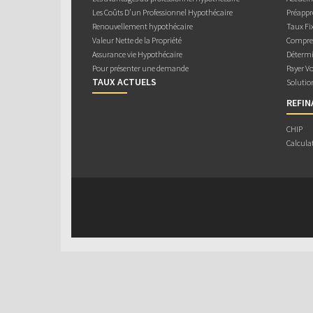
Les Coûts D’un Professionnel Hypothécaire
Préappr
Renouvellement hypothécaire
Taux Fix
Valeur Nette de la Propriété
Compren
Assurance vie Hypothécaire
Détermi
Pour présenter une demande
Payer V
TAUX ACTUELS
Solutio
REFI
CHIP
Calcula