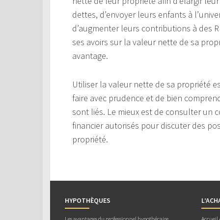
nette de leur propriété afin d’élargir leu
dettes, d’envoyer leurs enfants à l’univ
d’augmenter leurs contributions à des RÉ
ses avoirs sur la valeur nette de sa propr
avantage.
Utiliser la valeur nette de sa propriété
faire avec prudence et de bien comprendr
sont liés. Le mieux est de consulter un c
financier autorisés pour discuter des poss
propriété.
HYPOTHÈQUES
L’ACH
Les avantages du professionnel hypothécaire
Accueil