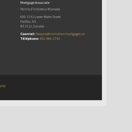
Mortgage Associate
Permis d’initiateur #Canada
600-1741 Lower Water Street
Halifax, NS
B3J 0J2, Canada
Courriel:
Dwayne@mcmahonmortgages.ca
Téléphone:
902-986-2744
alité